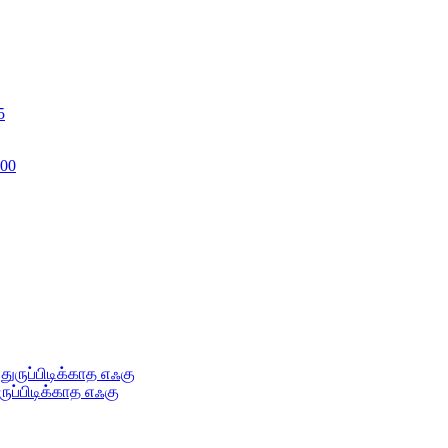
ருப்பிடிக்காத எஃகு