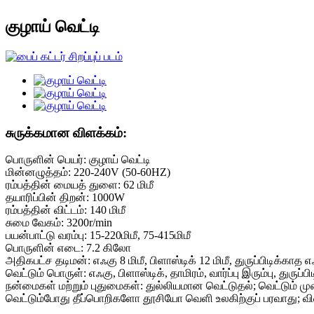
குழாய் வெட்டி
சுருக்கமான விளக்கம்:
பொருளின் பெயர்: குழாய் வெட்டி
மின்னழுத்தம்: 220-240V (50-60HZ)
ரம்பத்தின் மையத் துளை: 62 மிமீ
தயாரிப்பின் திறன்: 1000W
ரம்பத்தின் விட்டம்: 140 மிமீ
சுமை வேகம்: 3200r/min
பயன்பாட்டு வரம்பு: 15-220மிமீ, 75-415மிமீ
பொருளின் எடை: 7.2 கிலோ
அதிகபட்ச தடிமன்: எஃகு 8 மிமீ, பிளாஸ்டிக் 12 மிமீ, துருப்பிடிக்காத எ
வெட்டும் பொருள்: எஃகு, பிளாஸ்டிக், தாமிரம், வார்ப்பு இரும்பு, துரு
நன்மைகள் மற்றும் புதுமைகள்: துல்லியமான வெட்டுதல்; வெட்டும்
வெட்டும்போது தீப்பொறிகளோ தூசியோ வெளி உலகிற்குப் பரவாது; 