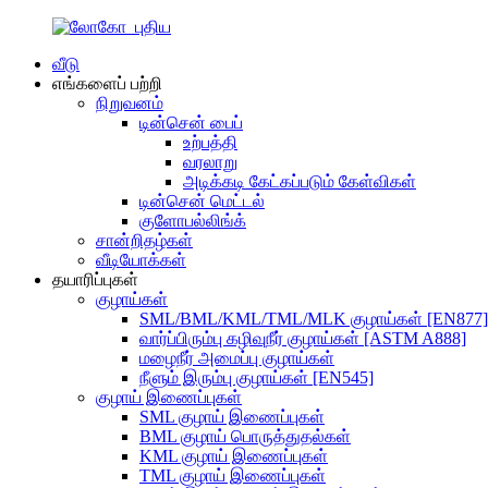
வீடு
எங்களைப் பற்றி
நிறுவனம்
டின்சென் பைப்
உற்பத்தி
வரலாறு
அடிக்கடி கேட்கப்படும் கேள்விகள்
டின்சென் மெட்டல்
குளோபல்லிங்க்
சான்றிதழ்கள்
வீடியோக்கள்
தயாரிப்புகள்
குழாய்கள்
SML/BML/KML/TML/MLK குழாய்கள் [EN877]
வார்ப்பிரும்பு கழிவுநீர் குழாய்கள் [ASTM A888]
மழைநீர் அமைப்பு குழாய்கள்
நீளும் இரும்பு குழாய்கள் [EN545]
குழாய் இணைப்புகள்
SML குழாய் இணைப்புகள்
BML குழாய் பொருத்துதல்கள்
KML குழாய் இணைப்புகள்
TML குழாய் இணைப்புகள்