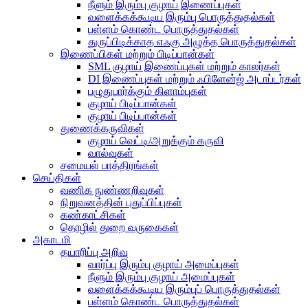
நீளும் இரும்பு குழாய் இணைப்புகள்
வளைக்கக்கூடிய இரும்பு பொருத்துதல்கள்
பள்ளம் கொண்ட பொருத்துதல்கள்
துருப்பிடிக்காத எஃகு அழுத்த பொருத்துதல்கள்
இணைப்பிகள் மற்றும் பிடிப்பான்கள்
SML குழாய் இணைப்புகள் மற்றும் காலர்கள்
DI இணைப்புகள் மற்றும் ஃபிளேன்ஜ் அடாப்டர்கள்
பழுதுபார்க்கும் கிளாம்புகள்
குழாய் பிடிப்பான்கள்
குழாய் பிடிப்பான்கள்
துணைக்கருவிகள்
குழாய் வெட்டி/அறுக்கும் கருவி
வால்வுகள்
சமையல் பாத்திரங்கள்
செய்திகள்
வணிக நுண்ணறிவுகள்
நிறுவனத்தின் புதுப்பிப்புகள்
கண்காட்சிகள்
தொழில் துறை வருகைகள்
அகாடமி
தயாரிப்பு அறிவு
வார்ப்பு இரும்பு குழாய் அமைப்புகள்
நீளும் இரும்பு குழாய் அமைப்புகள்
வளைக்கக்கூடிய இரும்புப் பொருத்துதல்கள்
பள்ளம் கொண்ட பொருத்துதல்கள்