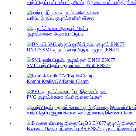
வார்ப்பிரும்பு ஸ்டாக்பாட், சிவப்பு நிற சமையல் பாத்திரங்
வார்ப்பு இரும்பு குழாய்களின் விலை
குழாய்க்கான ஆதரவுப் பிடிப்பு
DN125 SML குழாய் வார்ப்பிரும்பு குழாய் EN877
SML வார்ப்பிரும்பு குழாய்கள் DN50 EN877
Kombi-Kralle/CV/Rapid-Clamp
PVC குழாய்க்கான ரப்பர் இணைப்புகள்
வார்ப்பிரும்பு குழாய்க்கான ஹப் இல்லாத இணைப்பிகள்
B வகை விரைவு இணைப்பு BS EN877 குழாய் இணைப்பு