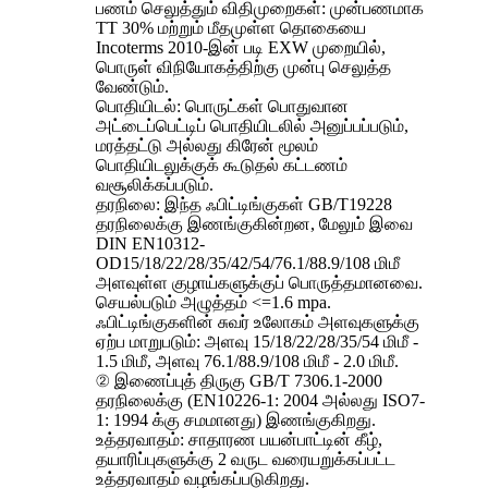
பணம் செலுத்தும் விதிமுறைகள்: முன்பணமாக
TT 30% மற்றும் மீதமுள்ள தொகையை
Incoterms 2010-இன் படி EXW முறையில்,
பொருள் விநியோகத்திற்கு முன்பு செலுத்த
வேண்டும்.
பொதியிடல்: பொருட்கள் பொதுவான
அட்டைப்பெட்டிப் பொதியிடலில் அனுப்பப்படும்,
மரத்தட்டு அல்லது கிரேன் மூலம்
பொதியிடலுக்குக் கூடுதல் கட்டணம்
வசூலிக்கப்படும்.
தரநிலை: இந்த ஃபிட்டிங்குகள் GB/T19228
தரநிலைக்கு இணங்குகின்றன, மேலும் இவை
DIN EN10312-
OD15/18/22/28/35/42/54/76.1/88.9/108 மிமீ
அளவுள்ள குழாய்களுக்குப் பொருத்தமானவை.
செயல்படும் அழுத்தம் <=1.6 mpa.
ஃபிட்டிங்குகளின் சுவர் உலோகம் அளவுகளுக்கு
ஏற்ப மாறுபடும்: அளவு 15/18/22/28/35/54 மிமீ -
1.5 மிமீ, அளவு 76.1/88.9/108 மிமீ - 2.0 மிமீ.
② இணைப்புத் திருகு GB/T 7306.1-2000
தரநிலைக்கு (EN10226-1: 2004 அல்லது ISO7-
1: 1994 க்கு சமமானது) இணங்குகிறது.
உத்தரவாதம்: சாதாரண பயன்பாட்டின் கீழ்,
தயாரிப்புகளுக்கு 2 வருட வரையறுக்கப்பட்ட
உத்தரவாதம் வழங்கப்படுகிறது.