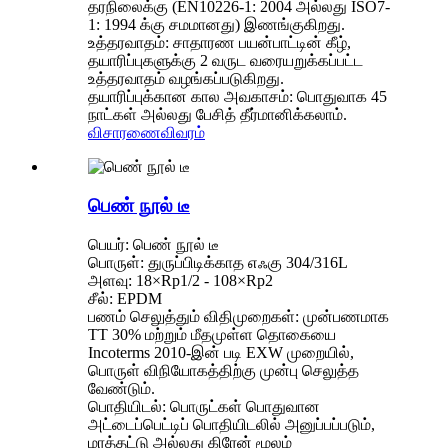
தரநிலைக்கு (EN10226-1: 2004 அல்லது ISO7-
1: 1994 க்கு சமமானது) இணங்குகிறது.
உத்தரவாதம்: சாதாரண பயன்பாட்டின் கீழ்,
தயாரிப்புகளுக்கு 2 வருட வரையறுக்கப்பட்ட
உத்தரவாதம் வழங்கப்படுகிறது.
தயாரிப்புக்கான கால அவகாசம்: பொதுவாக 45
நாட்கள் அல்லது பேசித் தீர்மானிக்கலாம்.
விசாரணை
விவரம்
பெண் நூல் டீ
பெயர்: பெண் நூல் டீ
பொருள்: துருப்பிடிக்காத எஃகு 304/316L
அளவு: 18×Rp1/2 - 108×Rp2
சீல்: EPDM
பணம் செலுத்தும் விதிமுறைகள்: முன்பணமாக
TT 30% மற்றும் மீதமுள்ள தொகையை
Incoterms 2010-இன் படி EXW முறையில்,
பொருள் விநியோகத்திற்கு முன்பு செலுத்த
வேண்டும்.
பொதியிடல்: பொருட்கள் பொதுவான
அட்டைப்பெட்டிப் பொதியிடலில் அனுப்பப்படும்,
மரத்தட்டு அல்லது கிரேன் மூலம்