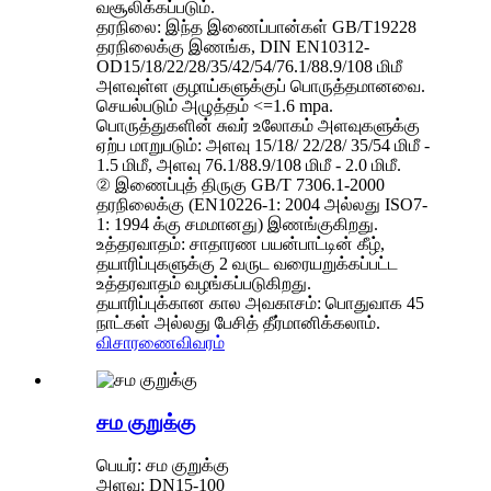
வசூலிக்கப்படும்.
தரநிலை: இந்த இணைப்பான்கள் GB/T19228
தரநிலைக்கு இணங்க, DIN EN10312-
OD15/18/22/28/35/42/54/76.1/88.9/108 மிமீ
அளவுள்ள குழாய்களுக்குப் பொருத்தமானவை.
செயல்படும் அழுத்தம் <=1.6 mpa.
பொருத்துகளின் சுவர் உலோகம் அளவுகளுக்கு
ஏற்ப மாறுபடும்: அளவு 15/18/ 22/28/ 35/54 மிமீ -
1.5 மிமீ, அளவு 76.1/88.9/108 மிமீ - 2.0 மிமீ.
② இணைப்புத் திருகு GB/T 7306.1-2000
தரநிலைக்கு (EN10226-1: 2004 அல்லது ISO7-
1: 1994 க்கு சமமானது) இணங்குகிறது.
உத்தரவாதம்: சாதாரண பயன்பாட்டின் கீழ்,
தயாரிப்புகளுக்கு 2 வருட வரையறுக்கப்பட்ட
உத்தரவாதம் வழங்கப்படுகிறது.
தயாரிப்புக்கான கால அவகாசம்: பொதுவாக 45
நாட்கள் அல்லது பேசித் தீர்மானிக்கலாம்.
விசாரணை
விவரம்
சம குறுக்கு
பெயர்: சம குறுக்கு
அளவு: DN15-100