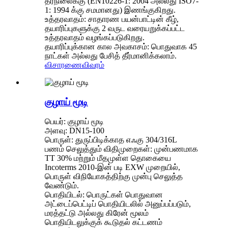
தரநிலைக்கு (EN10226-1: 2004 அல்லது ISO7-
1: 1994 க்கு சமமானது) இணங்குகிறது.
உத்தரவாதம்: சாதாரண பயன்பாட்டின் கீழ்,
தயாரிப்புகளுக்கு 2 வருட வரையறுக்கப்பட்ட
உத்தரவாதம் வழங்கப்படுகிறது.
தயாரிப்புக்கான கால அவகாசம்: பொதுவாக 45
நாட்கள் அல்லது பேசித் தீர்மானிக்கலாம்.
விசாரணை
விவரம்
குழாய் மூடி
பெயர்: குழாய் மூடி
அளவு: DN15-100
பொருள்: துருப்பிடிக்காத எஃகு 304/316L
பணம் செலுத்தும் விதிமுறைகள்: முன்பணமாக
TT 30% மற்றும் மீதமுள்ள தொகையை
Incoterms 2010-இன் படி EXW முறையில்,
பொருள் விநியோகத்திற்கு முன்பு செலுத்த
வேண்டும்.
பொதியிடல்: பொருட்கள் பொதுவான
அட்டைப்பெட்டிப் பொதியிடலில் அனுப்பப்படும்,
மரத்தட்டு அல்லது கிரேன் மூலம்
பொதியிடலுக்குக் கூடுதல் கட்டணம்