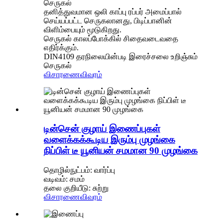
செருகல்
தனித்துவமான ஒலி காப்பு ரப்பர் அமைப்பால்
செய்யப்பட்ட செருகலானது, பிடிப்பானின்
விளிம்பையும் மூடுகிறது.
செருகல் காலப்போக்கில் சிதைவடைவதை
எதிர்க்கும்.
DIN4109 தரநிலையின்படி இரைச்சலை உறிஞ்சும்
செருகல்
விசாரணை
விவரம்
டின்சென் குழாய் இணைப்புகள்
வளைக்கக்கூடிய இரும்பு முழங்கை
நிப்பிள் டீ யூனியன் சமமான 90 முழங்கை
தொழில்நுட்பம்: வார்ப்பு
வடிவம்: சமம்
தலை குறியீடு: சுற்று
விசாரணை
விவரம்