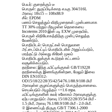
பெயர்: குறைக்கும் டீ
பொருள்: துருப்பிடிக்காத எஃகு 304/316L
அளவு: 18x15 -- 108x88.9
சீல்: EPDM
பணம் செலுத்தும் விதிமுறைகள்: முன்பணமாக
TT 30% மற்றும் மீதமுள்ள தொகையை
Incoterms 2010-இன் படி EXW முறையில்,
பொருள் விநியோகத்திற்கு முன்பு செலுத்த
வேண்டும்.
பொதியிடல்: பொருட்கள் பொதுவான
அட்டைப்பெட்டிப் பொதியிடலில் அனுப்பப்படும்,
மரத்தட்டு அல்லது கிரேன் மூலம்
பொதியிடலுக்குக் கூடுதல் கட்டணம்
வசூலிக்கப்படும்.
தரநிலை: இந்த ஃபிட்டிங்குகள் GB/T19228
தரநிலைக்கு இணங்குகின்றன, மேலும் இவை
DIN EN10312-
OD15/18/22/28/35/42/54/76.1/88.9/108 மிமீ
அளவுள்ள குழாய்களுக்குப் பொருத்தமானவை.
செயல்படும் அழுத்தம் <=1.6 mpa.
ஃபிட்டிங்குகளின் சுவர் உலோகம் அளவுகளுக்கு
ஏற்ப மாறுபடும்: அளவு 15/18/22/28/35/54 மிமீ -
1.5 மிமீ, அளவு 76.1/88.9/108 மிமீ - 2.0 மிமீ.
② இணைப்புத் திருகு GB/T 7306.1-2000