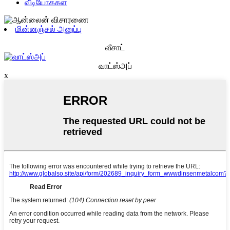
வீடியோக்கள்
மின்னஞ்சல் அனுப்பு
வீசாட்
வாட்ஸ்அப்
x