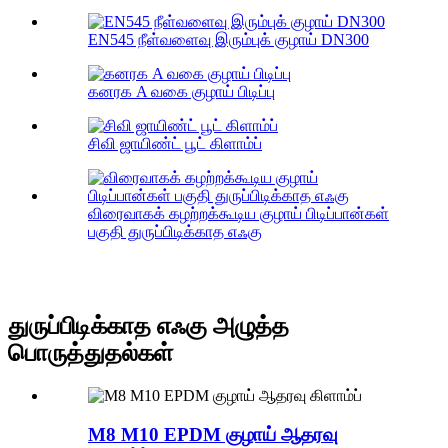
EN545 நீள்வளைவு இரும்புக் குழாய் DN300
கனரக A வகை குழாய் பிடிப்பு
சிவி ஜாயிண்ட் பூட் கிளாம்ப்
விரைவாகக் கழற்றக்கூடிய குழாய் பிடிப்பான்கள்
பகுதி துருப்பிடிக்காத எஃகு
துருப்பிடிக்காத எஃகு அழுத்த
பொருத்துதல்கள்
M8 M10 EPDM குழாய் ஆதரவு