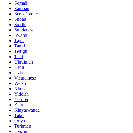
Somali
Samoan
Scots Gaelic
Shona
Sindhi
Sundanese
Swahili
Tajik
Tamil
Telugu
Thai
Ukrainian
Urdu
Uzbek
Vietnamese
Welsh
Xhosa
Yiddish
Yoruba
Zulu
Kinyarwanda
Tatar
Oriya
Turkmen
Uyghur