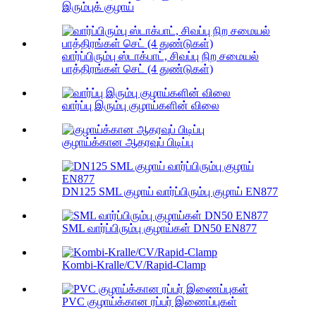
இரும்புக் குழாய்
வார்ப்பிரும்பு ஸ்டாக்பாட், சிவப்பு நிற சமையல்
பாத்திரங்கள் செட் (4 துண்டுகள்)
வார்ப்பு இரும்பு குழாய்களின் விலை
குழாய்க்கான ஆதரவுப் பிடிப்பு
DN125 SML குழாய் வார்ப்பிரும்பு குழாய் EN877
SML வார்ப்பிரும்பு குழாய்கள் DN50 EN877
Kombi-Kralle/CV/Rapid-Clamp
PVC குழாய்க்கான ரப்பர் இணைப்புகள்