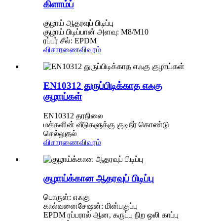
கிளாம்ப்
குழாய் ஆதரவுப் பிடிப்பு
குழாய் பிடிப்பான் அளவு: M8/M10
ரப்பர் சீல்: EPDM
விசாரணை
விவரம்
EN10312 துருப்பிடிக்காத எஃகு
குழாய்கள்
EN10312 தரநிலை
மக்களின் வீடுகளுக்கு குடிநீர் கொண்டு
செல்லுதல்
விசாரணை
விவரம்
குழாய்க்கான ஆதரவுப் பிடிப்பு
பொருள்: எஃகு
கால்வனைசேஷன்: மின்பகுப்பு
EPDM ரப்பரால் ஆன, கருப்பு நிற ஒலி காப்பு