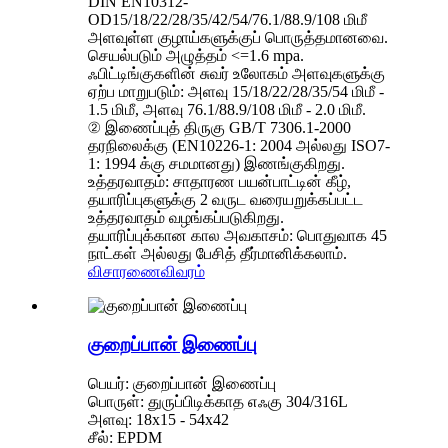
DIN EN10312-
OD15/18/22/28/35/42/54/76.1/88.9/108 மிமீ
அளவுள்ள குழாய்களுக்குப் பொருத்தமானவை.
செயல்படும் அழுத்தம் <=1.6 mpa.
ஃபிட்டிங்குகளின் சுவர் உலோகம் அளவுகளுக்கு
ஏற்ப மாறுபடும்: அளவு 15/18/22/28/35/54 மிமீ -
1.5 மிமீ, அளவு 76.1/88.9/108 மிமீ - 2.0 மிமீ.
② இணைப்புத் திருகு GB/T 7306.1-2000
தரநிலைக்கு (EN10226-1: 2004 அல்லது ISO7-
1: 1994 க்கு சமமானது) இணங்குகிறது.
உத்தரவாதம்: சாதாரண பயன்பாட்டின் கீழ்,
தயாரிப்புகளுக்கு 2 வருட வரையறுக்கப்பட்ட
உத்தரவாதம் வழங்கப்படுகிறது.
தயாரிப்புக்கான கால அவகாசம்: பொதுவாக 45
நாட்கள் அல்லது பேசித் தீர்மானிக்கலாம்.
விசாரணை
விவரம்
குறைப்பான் இணைப்பு
பெயர்: குறைப்பான் இணைப்பு
பொருள்: துருப்பிடிக்காத எஃகு 304/316L
அளவு: 18x15 - 54x42
சீல்: EPDM