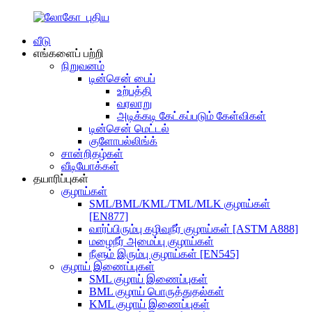
வீடு
எங்களைப் பற்றி
நிறுவனம்
டின்சென் பைப்
உற்பத்தி
வரலாறு
அடிக்கடி கேட்கப்படும் கேள்விகள்
டின்சென் மெட்டல்
குளோபல்லிங்க்
சான்றிதழ்கள்
வீடியோக்கள்
தயாரிப்புகள்
குழாய்கள்
SML/BML/KML/TML/MLK குழாய்கள்
[EN877]
வார்ப்பிரும்பு கழிவுநீர் குழாய்கள் [ASTM A888]
மழைநீர் அமைப்பு குழாய்கள்
நீளும் இரும்பு குழாய்கள் [EN545]
குழாய் இணைப்புகள்
SML குழாய் இணைப்புகள்
BML குழாய் பொருத்துதல்கள்
KML குழாய் இணைப்புகள்