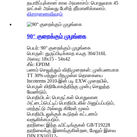
தயாரிப்புக்கான கால அவகாசம்: பொதுவாக 45
நாட்கள் அல்லது பேசித் தீர்மானிக்கலாம்.
விசாரணை
விவரம்
90° குறைக்கும் முழங்கை
பெயர்: 90° குறைக்கும் முழங்கை
பொருள்: துருப்பிடிக்காத எஃகு 304/316L
அளவு: 18x15 - 54x42
சீல்: EPDM
பணம் செலுத்தும் விதிமுறைகள்: முன்பணமாக
TT 30% மற்றும் மீதமுள்ள தொகையை
Incoterms 2010-இன் படி EXW முறையில்,
பொருள் விநியோகத்திற்கு முன்பு செலுத்த
வேண்டும்.
பொதியிடல்: பொருட்கள் பொதுவான
அட்டைப்பெட்டிப் பொதியிடலில் அனுப்பப்படும்,
மரத்தட்டு அல்லது கிரேன் மூலம்
பொதியிடலுக்குக் கூடுதல் கட்டணம்
வசூலிக்கப்படும்.
தரநிலை: இந்த ஃபிட்டிங்குகள் GB/T19228
தரநிலைக்கு இணங்குகின்றன, மேலும் இவை
DIN EN10312-