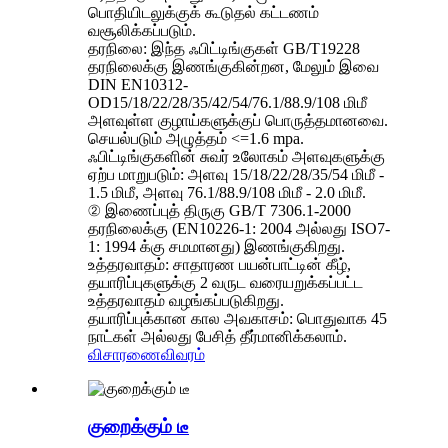
பொதியிடலுக்குக் கூடுதல் கட்டணம்
வசூலிக்கப்படும்.
தரநிலை: இந்த ஃபிட்டிங்குகள் GB/T19228
தரநிலைக்கு இணங்குகின்றன, மேலும் இவை
DIN EN10312-
OD15/18/22/28/35/42/54/76.1/88.9/108 மிமீ
அளவுள்ள குழாய்களுக்குப் பொருத்தமானவை.
செயல்படும் அழுத்தம் <=1.6 mpa.
ஃபிட்டிங்குகளின் சுவர் உலோகம் அளவுகளுக்கு
ஏற்ப மாறுபடும்: அளவு 15/18/22/28/35/54 மிமீ -
1.5 மிமீ, அளவு 76.1/88.9/108 மிமீ - 2.0 மிமீ.
② இணைப்புத் திருகு GB/T 7306.1-2000
தரநிலைக்கு (EN10226-1: 2004 அல்லது ISO7-
1: 1994 க்கு சமமானது) இணங்குகிறது.
உத்தரவாதம்: சாதாரண பயன்பாட்டின் கீழ்,
தயாரிப்புகளுக்கு 2 வருட வரையறுக்கப்பட்ட
உத்தரவாதம் வழங்கப்படுகிறது.
தயாரிப்புக்கான கால அவகாசம்: பொதுவாக 45
நாட்கள் அல்லது பேசித் தீர்மானிக்கலாம்.
விசாரணை
விவரம்
குறைக்கும் டீ