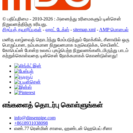
© பதிப்புரிமை - 2010-2026 : அனைத்து உரிமைகளும் டின்சென்
நிறுவனத்திற்கு உரியது.
சிறப்புத் தயாரிப்புகள்
-
ஹாட் டேக்ஸ்
-
sitemap.xml
-
AMP மொபைல்
மனித வாழ்வைத் தொடர்ந்து மேம்படுத்தும் நோக்கில், சீனாவில் ஒரு
பொறுப்பான, நம்பகமான நிறுவனமாக உருவெடுக்க, செயிண்ட்
கோபெய்ன் போன்ற உலகப் புகழ்பெற்ற நிறுவனங்களிடமிருந்து பாடம்
கற்றுக்கொள்வதை டின்சென் நோக்கமாகக் கொண்டுள்ளது!
எங்களைத் தொடர்பு கொள்ளுங்கள்
info@dinsenpipe.com
+8618931038098
எண்.77 ரென்மின் சாலை, ஹண்டன் ஹெபெய் சீனா