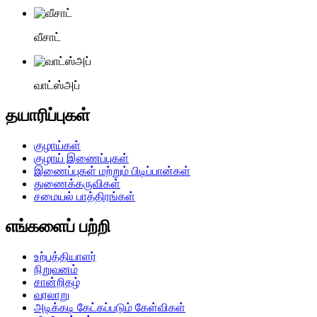
வீசாட்
வாட்ஸ்அப்
தயாரிப்புகள்
குழாய்கள்
குழாய் இணைப்புகள்
இணைப்புகள் மற்றும் பிடிப்பான்கள்
துணைக்கருவிகள்
சமையல் பாத்திரங்கள்
எங்களைப் பற்றி
உற்பத்தியாளர்
நிறுவனம்
சான்றிதழ்
வரலாறு
அடிக்கடி கேட்கப்படும் கேள்விகள்