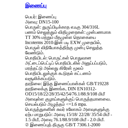
இணைப்பு
பெயர்: இணைப்பு
அளவு: DN15-100
பொருள்: துருப்பிடிக்காத எஃகு 304/316L
பணம் செலுத்தும் விதிமுறைகள்: முன்பணமாக
TT 30% மற்றும் மீதமுள்ள தொகையை
Incoterms 2010-இன் படி EXW முறையில்,
பொருள் விநியோகத்திற்கு முன்பு செலுத்த
வேண்டும்.
பொதியிடல்: பொருட்கள் பொதுவான
அட்டைப்பெட்டிப் பொதியிடலில் அனுப்பப்படும்,
மரத்தட்டு அல்லது கிரேன் மூலம்
பொதியிடலுக்குக் கூடுதல் கட்டணம்
வசூலிக்கப்படும்.
தரநிலை: இந்த இணைப்பான்கள் GB/T19228
தரநிலைக்கு இணங்க, DIN EN10312-
OD15/18/22/28/35/42/54/76.1/88.9/108 மிமீ
அளவுள்ள குழாய்களுக்குப் பொருத்தமானவை.
செயல்படும் அழுத்தம் <=1.6 mpa.
பொருத்துகளின் சுவர் உலோகம் அளவுகளுக்கு
ஏற்ப மாறுபடும்: அளவு 15/18/ 22/28/ 35/54 மிமீ -
1.5 மிமீ, அளவு 76.1/88.9/108 மிமீ - 2.0 மிமீ.
② இணைப்புத் திருகு GB/T 7306.1-2000