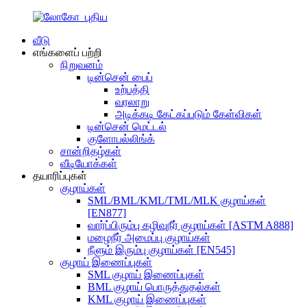
வீடு
எங்களைப் பற்றி
நிறுவனம்
டின்சென் பைப்
உற்பத்தி
வரலாறு
அடிக்கடி கேட்கப்படும் கேள்விகள்
டின்சென் மெட்டல்
குளோபல்லிங்க்
சான்றிதழ்கள்
வீடியோக்கள்
தயாரிப்புகள்
குழாய்கள்
SML/BML/KML/TML/MLK குழாய்கள்
[EN877]
வார்ப்பிரும்பு கழிவுநீர் குழாய்கள் [ASTM A888]
மழைநீர் அமைப்பு குழாய்கள்
நீளும் இரும்பு குழாய்கள் [EN545]
குழாய் இணைப்புகள்
SML குழாய் இணைப்புகள்
BML குழாய் பொருத்துதல்கள்
KML குழாய் இணைப்புகள்