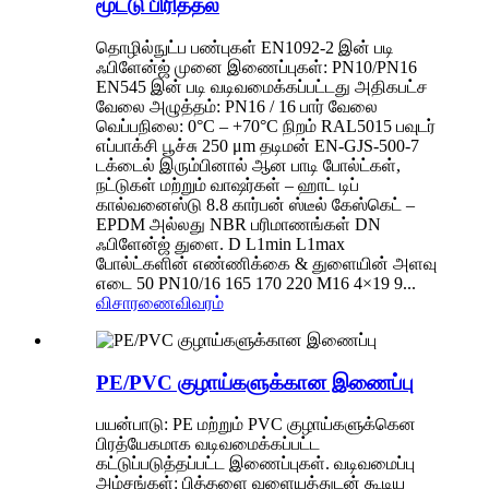
மூட்டு பிரித்தல்
தொழில்நுட்ப பண்புகள் EN1092-2 இன் படி
ஃபிளேன்ஜ் முனை இணைப்புகள்: PN10/PN16
EN545 இன் படி வடிவமைக்கப்பட்டது அதிகபட்ச
வேலை அழுத்தம்: PN16 / 16 பார் வேலை
வெப்பநிலை: 0°C – +70°C நிறம் RAL5015 பவுடர்
எப்பாக்சி பூச்சு 250 μm தடிமன் EN-GJS-500-7
டக்டைல் ​​இரும்பினால் ஆன பாடி போல்ட்கள்,
நட்டுகள் மற்றும் வாஷர்கள் – ஹாட் டிப்
கால்வனைஸ்டு 8.8 கார்பன் ஸ்டீல் கேஸ்கெட் –
EPDM அல்லது NBR பரிமாணங்கள் DN
ஃபிளேன்ஜ் துளை. D L1min L1max
போல்ட்களின் எண்ணிக்கை & துளையின் அளவு
எடை 50 PN10/16 165 170 220 M16 4×19 9...
விசாரணை
விவரம்
PE/PVC குழாய்களுக்கான இணைப்பு
பயன்பாடு: PE மற்றும் PVC குழாய்களுக்கென
பிரத்யேகமாக வடிவமைக்கப்பட்ட
கட்டுப்படுத்தப்பட்ட இணைப்புகள். வடிவமைப்பு
அம்சங்கள்: பித்தளை வளையத்துடன் கூடிய