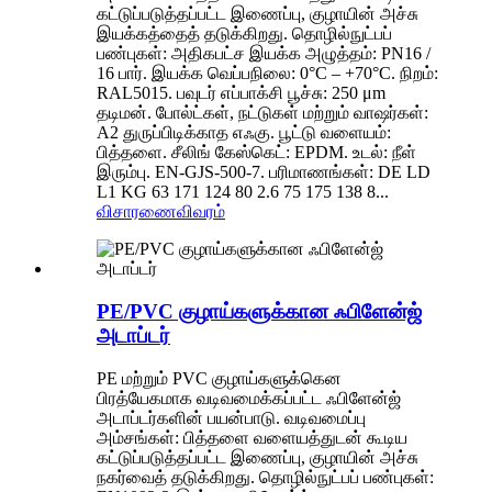
கட்டுப்படுத்தப்பட்ட இணைப்பு, குழாயின் அச்சு
இயக்கத்தைத் தடுக்கிறது. தொழில்நுட்பப்
பண்புகள்: அதிகபட்ச இயக்க அழுத்தம்: PN16 /
16 பார். இயக்க வெப்பநிலை: 0°C – +70°C. நிறம்:
RAL5015. பவுடர் எப்பாக்சி பூச்சு: 250 μm
தடிமன். போல்ட்கள், நட்டுகள் மற்றும் வாஷர்கள்:
A2 துருப்பிடிக்காத எஃகு. பூட்டு வளையம்:
பித்தளை. சீலிங் கேஸ்கெட்: EPDM. உடல்: நீள்
இரும்பு. EN-GJS-500-7. பரிமாணங்கள்: DE LD
L1 KG 63 171 124 80 2.6 75 175 138 8...
விசாரணை
விவரம்
PE/PVC குழாய்களுக்கான ஃபிளேன்ஜ்
அடாப்டர்
PE மற்றும் PVC குழாய்களுக்கென
பிரத்யேகமாக வடிவமைக்கப்பட்ட ஃபிளேன்ஜ்
அடாப்டர்களின் பயன்பாடு. வடிவமைப்பு
அம்சங்கள்: பித்தளை வளையத்துடன் கூடிய
கட்டுப்படுத்தப்பட்ட இணைப்பு, குழாயின் அச்சு
நகர்வைத் தடுக்கிறது. தொழில்நுட்பப் பண்புகள்: