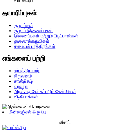
வாட்ஸ்அப்
தயாரிப்புகள்
குழாய்கள்
குழாய் இணைப்புகள்
இணைப்புகள் மற்றும் பிடிப்பான்கள்
துணைக்கருவிகள்
சமையல் பாத்திரங்கள்
எங்களைப் பற்றி
உற்பத்தியாளர்
நிறுவனம்
சான்றிதழ்
வரலாறு
அடிக்கடி கேட்கப்படும் கேள்விகள்
வீடியோக்கள்
மின்னஞ்சல் அனுப்பு
வீசாட்