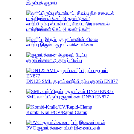
இரும்புக் குழாய்
வார்ப்பிரும்பு ஸ்டாக்பாட், சிவப்பு நிற சமையல்
பாத்திரங்கள் செட் (4 துண்டுகள்)
வார்ப்பு இரும்பு குழாய்களின் விலை
குழாய்க்கான ஆதரவுப் பிடிப்பு
DN125 SML குழாய் வார்ப்பிரும்பு குழாய் EN877
SML வார்ப்பிரும்பு குழாய்கள் DN50 EN877
Kombi-Kralle/CV/Rapid-Clamp
PVC குழாய்க்கான ரப்பர் இணைப்புகள்