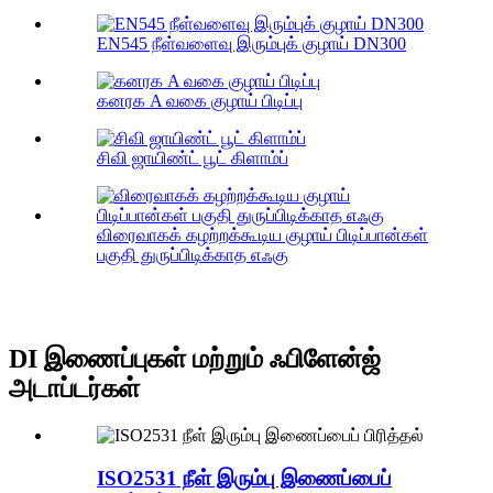
EN545 நீள்வளைவு இரும்புக் குழாய் DN300
கனரக A வகை குழாய் பிடிப்பு
சிவி ஜாயிண்ட் பூட் கிளாம்ப்
விரைவாகக் கழற்றக்கூடிய குழாய் பிடிப்பான்கள்
பகுதி துருப்பிடிக்காத எஃகு
DI இணைப்புகள் மற்றும் ஃபிளேன்ஜ்
அடாப்டர்கள்
ISO2531 நீள் இரும்பு இணைப்பைப்