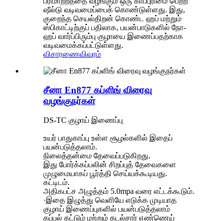
பரிமாற்றத்தை வழங்கும் ஒரு காப்புரிமை பெற்ற
ஷீல்டு வடிவமைப்பைக் கொண்டுள்ளது. இது,
குறைந்த செயல்திறன் கொண்ட ஹப் மற்றும்
ஸ்பிகாட்டிற்குப் பதிலாக, பயன்பாடுகளில் நோ-
ஹப் வார்ப்பிரும்பு குழாயை இணைப்பதற்காக
வடிவமைக்கப்பட்டுள்ளது.
விசாரணை
விவரம்
சீனா En877 கப்ளிங் விரைவு
வழங்குநர்கள்
DS-TC குழாய் இணைப்பு
உயர் பாதுகாப்பு உள்ள சூழல்களில் இதைப்
பயன்படுத்தலாம்.
நிலைத்தன்மை தேவைப்படுகிறது.
இது போர்க்கப்பலின் சிறப்புத் தேவைகளை
முழுமையாகப் பூர்த்தி செய்யக்கூடியது.
கட்டிடம்.
அதிகபட்ச அழுத்தம் 5.0mpa வரை எட்டக்கூடும்.
·இதை இழுத்து வெளியே எடுக்க முடியாத
குழாய் இணைப்புகளில் பயன்படுத்தலாம்
கப்பல் கட்டும் மற்றும் கடல்சார் எண்ணெய்