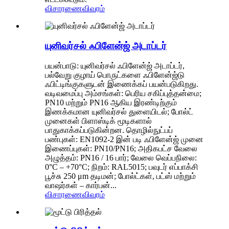
விசாரணை
விவரம்
யுனிவர்சல் ஃபிளேன்ஜ் அடாப்டர்
பயன்பாடு: யுனிவர்சல் ஃபிளேன்ஜ் அடாப்டர்,
பல்வேறு குழாய் பொருட்களை ஃபிளேன்ஜ்டு
ஃபிட்டிங்குகளுடன் இணைக்கப் பயன்படுகிறது.
வடிவமைப்பு அம்சங்கள்: பெரிய சகிப்புத்தன்மை;
PN10 மற்றும் PN16 ஆகிய இரண்டிற்கும்
இணக்கமான யுனிவர்சல் துளையிடல்; போல்ட்
முனைகள் பிளாஸ்டிக் மூடிகளால்
பாதுகாக்கப்படுகின்றன. தொழில்நுட்பப்
பண்புகள்: EN1092-2 இன் படி ஃபிளேன்ஜ் முனை
இணைப்புகள்: PN10/PN16; அதிகபட்ச வேலை
அழுத்தம்: PN16 / 16 பார்; வேலை வெப்பநிலை:
0°C – +70°C; நிறம்: RAL5015; பவுடர் எப்பாக்சி
பூச்சு 250 μm தடிமன்; போல்ட்கள், பட்ஸ் மற்றும்
வாஷர்கள் – கார்பன்...
விசாரணை
விவரம்