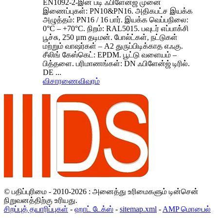
EN1092-2-இன் படி ஃபிளேன்ஜ் முனை
இணைப்புகள்: PN10&PN16. அதிகபட்ச இயக்க
அழுத்தம்: PN16 / 16 பார். இயக்க வெப்பநிலை:
0°C – +70°C. நிறம்: RAL5015. பவுடர் எப்பாக்சி
பூச்சு, 250 μm தடிமன். போல்ட்கள், நட்டுகள்
மற்றும் வாஷர்கள் – A2 துருப்பிடிக்காத எஃகு.
சீலிங் கேஸ்கெட்: EPDM. பூட்டு வளையம் –
பித்தளை. பரிமாணங்கள்: DN ஃபிளேன்ஜ் டிரில்.
DE ...
விசாரணை
விவரம்
© பதிப்புரிமை - 2010-2026 : அனைத்து உரிமைகளும் டின்சென்
நிறுவனத்திற்கு உரியது.
சிறப்புத் தயாரிப்புகள்
-
ஹாட் டேக்ஸ்
-
sitemap.xml
-
AMP மொபைல்