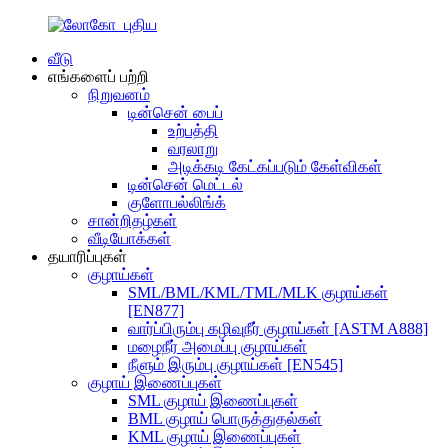
வீடு
எங்களைப் பற்றி
நிறுவனம்
டின்சென் பைப்
உற்பத்தி
வரலாறு
அடிக்கடி கேட்கப்படும் கேள்விகள்
டின்சென் மெட்டல்
குளோபல்லிங்க்
சான்றிதழ்கள்
வீடியோக்கள்
தயாரிப்புகள்
குழாய்கள்
SML/BML/KML/TML/MLK குழாய்கள்
[EN877]
வார்ப்பிரும்பு கழிவுநீர் குழாய்கள் [ASTM A888]
மழைநீர் அமைப்பு குழாய்கள்
நீளும் இரும்பு குழாய்கள் [EN545]
குழாய் இணைப்புகள்
SML குழாய் இணைப்புகள்
BML குழாய் பொருத்துதல்கள்
KML குழாய் இணைப்புகள்