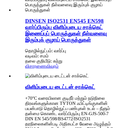
DINSEN ISO2531 EN545 EN598
வார்ப்பிரும்பு விளிம்புடைய சாக்கெட்
இணைப்புப் பொருத்துகள் நீள்வளைவு
இரும்புக் குழாய் பொருத்துகள்
தொழில்நுட்பம்: வார்ப்பு
வடிவம்: சமம்
தலை குறியீடு: சுற்று
விசாரணை
விவரம்
விளிம்புடைய டைட்டன் சாக்கெட்
+70°C வரையிலான குடிநீர் மற்றும் நடுநிலை
திரவங்களுக்கான TYTON ஃபிட்டிங்குகளின்
பயன்பாடு தொழில்நுட்ப பண்புகள் உடல் – நீளும்
தன்மை கொண்ட வார்ப்பிரும்பு EN-GJS-500-7
DIN EN 545/598/BS4772/ISO2531
தரநிலைகளின்படி அதிகபட்ச வேலை அழுத்தம்