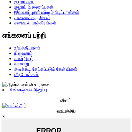
குழாய்கள்
குழாய் இணைப்புகள்
இணைப்புகள் மற்றும் பிடிப்பான்கள்
துணைக்கருவிகள்
சமையல் பாத்திரங்கள்
எங்களைப் பற்றி
உற்பத்தியாளர்
நிறுவனம்
சான்றிதழ்
வரலாறு
அடிக்கடி கேட்கப்படும் கேள்விகள்
வீடியோக்கள்
மின்னஞ்சல் அனுப்பு
வீசாட்
வாட்ஸ்அப்
x