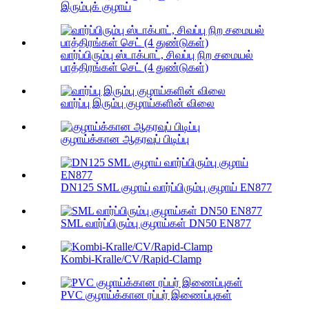
இரும்புக் குழாய்
வார்ப்பிரும்பு ஸ்டாக்பாட், சிவப்பு நிற சமையல்
பாத்திரங்கள் செட் (4 துண்டுகள்)
வார்ப்பு இரும்பு குழாய்களின் விலை
குழாய்க்கான ஆதரவுப் பிடிப்பு
DN125 SML குழாய் வார்ப்பிரும்பு குழாய் EN877
SML வார்ப்பிரும்பு குழாய்கள் DN50 EN877
Kombi-Kralle/CV/Rapid-Clamp
PVC குழாய்க்கான ரப்பர் இணைப்புகள்