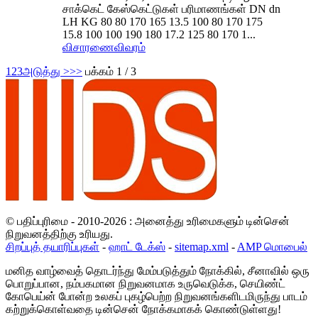
சாக்கெட் கேஸ்கெட்டுகள் பரிமாணங்கள் DN dn
LH KG 80 80 170 165 13.5 100 80 170 175
15.8 100 100 190 180 17.2 125 80 170 1...
விசாரணை
விவரம்
1
2
3
அடுத்து >
>>
பக்கம் 1 / 3
© பதிப்புரிமை - 2010-2026 : அனைத்து உரிமைகளும் டின்சென்
நிறுவனத்திற்கு உரியது.
சிறப்புத் தயாரிப்புகள்
-
ஹாட் டேக்ஸ்
-
sitemap.xml
-
AMP மொபைல்
மனித வாழ்வைத் தொடர்ந்து மேம்படுத்தும் நோக்கில், சீனாவில் ஒரு
பொறுப்பான, நம்பகமான நிறுவனமாக உருவெடுக்க, செயிண்ட்
கோபெய்ன் போன்ற உலகப் புகழ்பெற்ற நிறுவனங்களிடமிருந்து பாடம்
கற்றுக்கொள்வதை டின்சென் நோக்கமாகக் கொண்டுள்ளது!