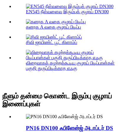
EN545 நீள்வளைவு இரும்புக் குழாய் DN300
கனரக A வகை குழாய் பிடிப்பு
சிவி ஜாயிண்ட் பூட் கிளாம்ப்
விரைவாகக் கழற்றக்கூடிய குழாய் பிடிப்பான்கள்
பகுதி துருப்பிடிக்காத எஃகு
நீளும் தன்மை கொண்ட இரும்பு குழாய்
இணைப்புகள்
PN16 DN100 ஃபிளேன்ஜ் அடாப்டர் DS