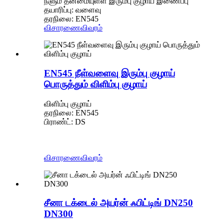
நீளும் தன்மையுள்ள இரும்பு குழாய் இணைப்பு
தயாரிப்பு: வளைவு
தரநிலை: EN545
விசாரணை
விவரம்
EN545 நீள்வளைவு இரும்பு குழாய்
பொருத்தும் விளிம்பு குழாய்
விளிம்பு குழாய்
தரநிலை: EN545
பிராண்ட்: DS
விசாரணை
விவரம்
சீனா டக்டைல் ​​அயர்ன் ஃபிட்டிங் DN250
DN300