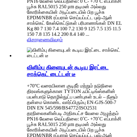
PN16 வேலை வெப்பநிலை: 0˚C- +70˚C எப்பாக்சி
பூச்சு RAL5015 250 μm தடிமன் அல்லது
கோரிக்கையின் அடிப்படையில் பிற பூச்சு
EPDM/NBR ரப்பரால் செய்யப்பட்ட புஷ்-ஆன்
சாக்கெட் கேஸ்கெட்டுகள் பரிமாணங்கள் DN EL
Kg 80 7 130 7.4 100 7.2 130 9 125 7.5 135 11.5
150 7.8 135 14.2 200 8.4 140 ...
விசாரணை
விவரம்
விளிம்பு கிளையுடன் கூடிய இரட்டை
சாக்கெட் டைட்டன் டீ
+70°C வரையிலான குடிநீர் மற்றும் நடுநிலை
திரவங்களுக்கான TYTON ஃபிட்டிங்ஸ்களின்
பயன்பாடு தொழில்நுட்ப பண்புகள் உடல் – நீளும்
தன்மை கொண்ட வார்ப்பிரும்பு EN-GJS-500-7
DIN EN 545/598/BS4772/ISO2531
தரநிலைகளின்படி அதிகபட்ச வேலை அழுத்தம்
PN16 வேலை வெப்பநிலை: 0˚C- +70˚C எப்பாக்சி
பூச்சு RAL5015 250 μm தடிமன் அல்லது
கோரிக்கையின் அடிப்படையில் பிற பூச்சு
EPDM/NBR ரப்பரால் செய்யப்பட்ட புஷ்-ஆன்