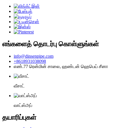
எங்களைத் தொடர்பு கொள்ளுங்கள்
info@dinsenpipe.com
+8618931038098
எண்.77 ரென்மின் சாலை, ஹண்டன் ஹெபெய் சீனா
வீசாட்
வாட்ஸ்அப்
தயாரிப்புகள்