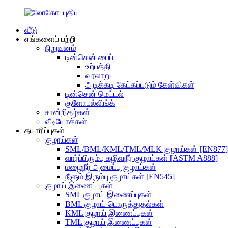
வீடு
எங்களைப் பற்றி
நிறுவனம்
டின்சென் பைப்
உற்பத்தி
வரலாறு
அடிக்கடி கேட்கப்படும் கேள்விகள்
டின்சென் மெட்டல்
குளோபல்லிங்க்
சான்றிதழ்கள்
வீடியோக்கள்
தயாரிப்புகள்
குழாய்கள்
SML/BML/KML/TML/MLK குழாய்கள் [EN877]
வார்ப்பிரும்பு கழிவுநீர் குழாய்கள் [ASTM A888]
மழைநீர் அமைப்பு குழாய்கள்
நீளும் இரும்பு குழாய்கள் [EN545]
குழாய் இணைப்புகள்
SML குழாய் இணைப்புகள்
BML குழாய் பொருத்துதல்கள்
KML குழாய் இணைப்புகள்
TML குழாய் இணைப்புகள்