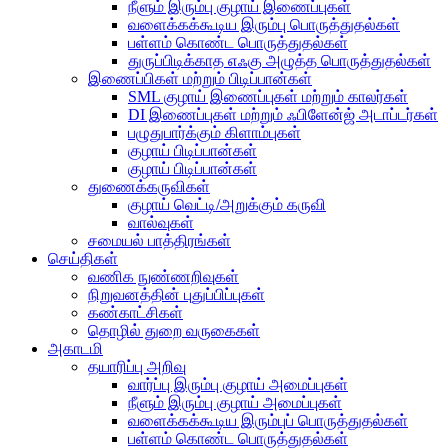
நீளும் இரும்பு குழாய் இணைப்புகள்
வளைக்கக்கூடிய இரும்பு பொருத்துதல்கள்
பள்ளம் கொண்ட பொருத்துதல்கள்
துருப்பிடிக்காத எஃகு அழுத்த பொருத்துதல்கள்
இணைப்பிகள் மற்றும் பிடிப்பான்கள்
SML குழாய் இணைப்புகள் மற்றும் காலர்கள்
DI இணைப்புகள் மற்றும் ஃபிளேன்ஜ் அடாப்டர்கள்
பழுதுபார்க்கும் கிளாம்புகள்
குழாய் பிடிப்பான்கள்
குழாய் பிடிப்பான்கள்
துணைக்கருவிகள்
குழாய் வெட்டி/அறுக்கும் கருவி
வால்வுகள்
சமையல் பாத்திரங்கள்
செய்திகள்
வணிக நுண்ணறிவுகள்
நிறுவனத்தின் புதுப்பிப்புகள்
கண்காட்சிகள்
தொழில் துறை வருகைகள்
அகாடமி
தயாரிப்பு அறிவு
வார்ப்பு இரும்பு குழாய் அமைப்புகள்
நீளும் இரும்பு குழாய் அமைப்புகள்
வளைக்கக்கூடிய இரும்புப் பொருத்துதல்கள்
பள்ளம் கொண்ட பொருத்துதல்கள்