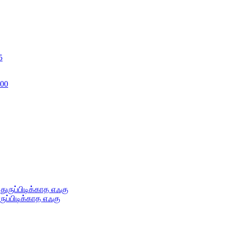
ருப்பிடிக்காத எஃகு