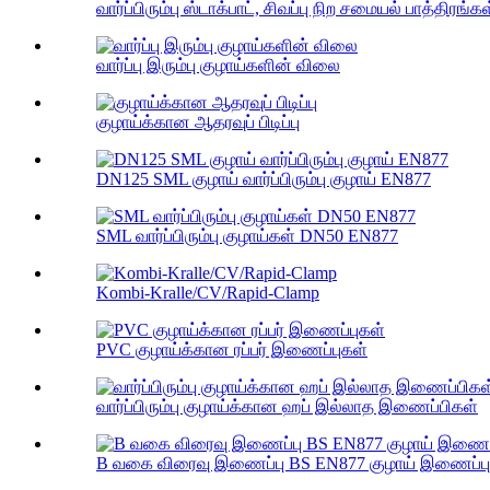
வார்ப்பிரும்பு ஸ்டாக்பாட், சிவப்பு நிற சமையல் பாத்திரங்
வார்ப்பு இரும்பு குழாய்களின் விலை
குழாய்க்கான ஆதரவுப் பிடிப்பு
DN125 SML குழாய் வார்ப்பிரும்பு குழாய் EN877
SML வார்ப்பிரும்பு குழாய்கள் DN50 EN877
Kombi-Kralle/CV/Rapid-Clamp
PVC குழாய்க்கான ரப்பர் இணைப்புகள்
வார்ப்பிரும்பு குழாய்க்கான ஹப் இல்லாத இணைப்பிகள்
B வகை விரைவு இணைப்பு BS EN877 குழாய் இணைப்பு